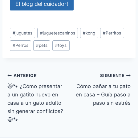
El blog del cuidador!
Etiquetas
#
juguetes
#
juguetescaninos
#
kong
#
Perritos
de
#
Perros
#
pets
#
toys
la
entrada:
Navegación
ANTERIOR
SIGUIENTE
🐱🐾 ¿Cómo presentar
Cómo bañar a tu gato
de
a un gatito nuevo en
en casa – Guía paso a
entradas
casa a un gato adulto
paso sin estrés
sin generar conflictos?
🐱🐾