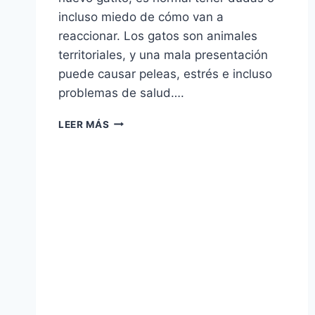
incluso miedo de cómo van a
reaccionar. Los gatos son animales
territoriales, y una mala presentación
puede causar peleas, estrés e incluso
problemas de salud….
🐱
LEER MÁS
🐾
¿CÓMO
PRESENTAR
A
UN
GATITO
NUEVO
EN
CASA
A
UN
GATO
ADULTO