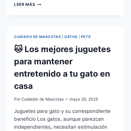
CÓMO
LEER MÁS
BAÑAR
A
TU
GATO
EN
CUIDADO DE MASCOTAS
|
GATOS
|
PETS
CASA
–
🐱 Los mejores juguetes
GUÍA
PASO
para mantener
A
PASO
entretenido a tu gato en
SIN
ESTRÉS
casa
Por
Cuidador de Mascotas
mayo 26, 2025
Juguetes para gato y su correspondiente
beneficio Los gatos, aunque parezcan
independientes, necesitan estimulación