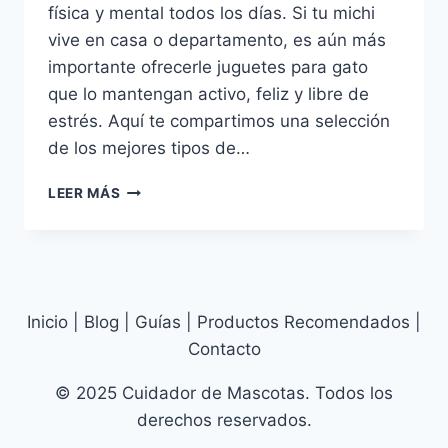
física y mental todos los días. Si tu michi
vive en casa o departamento, es aún más
importante ofrecerle juguetes para gato
que lo mantengan activo, feliz y libre de
estrés. Aquí te compartimos una selección
de los mejores tipos de…
🐱
LEER MÁS
LOS
MEJORES
JUGUETES
PARA
MANTENER
ENTRETENIDO
Inicio | Blog | Guías | Productos Recomendados |
A
Contacto
TU
GATO
© 2025 Cuidador de Mascotas. Todos los
EN
derechos reservados.
CASA