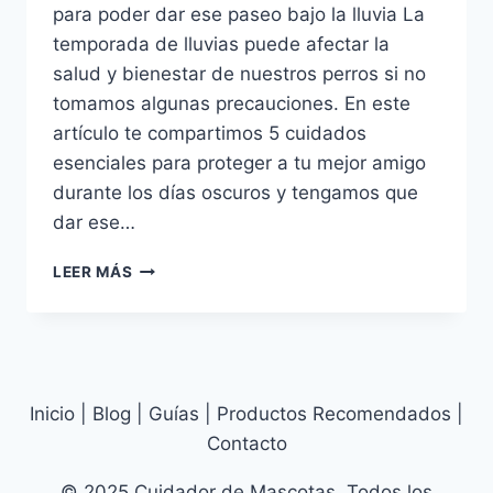
para poder dar ese paseo bajo la lluvia La
temporada de lluvias puede afectar la
salud y bienestar de nuestros perros si no
tomamos algunas precauciones. En este
artículo te compartimos 5 cuidados
esenciales para proteger a tu mejor amigo
durante los días oscuros y tengamos que
dar ese…
PASEO
LEER MÁS
BAJO
LA
LLUVIA:
5
CUIDADOS
ESENCIALES
Inicio | Blog | Guías | Productos Recomendados |
PARA
Contacto
PERROS
EN
© 2025 Cuidador de Mascotas. Todos los