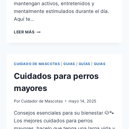
mantengan activos, entretenidos y
mentalmente estimulados durante el día.
Aquí te…
JUGUETES
LEER MÁS
RECOMENDADOS
PARA
MANTENER
A
TU
CUIDADO DE MASCOTAS
|
GUIAS
|
GUÍAS
|
GUIAS
PERRO
ACTIVO
Cuidados para perros
MIENTRAS
ESTÁS
mayores
EN
EL
Por
Cuidador de Mascotas
mayo 14, 2025
TRABAJO
🦴
Consejos esenciales para su bienestar 🐶🐾
🐶
Los mejores cuidados para perros
mayores, hacelo que tenga una larga vida y